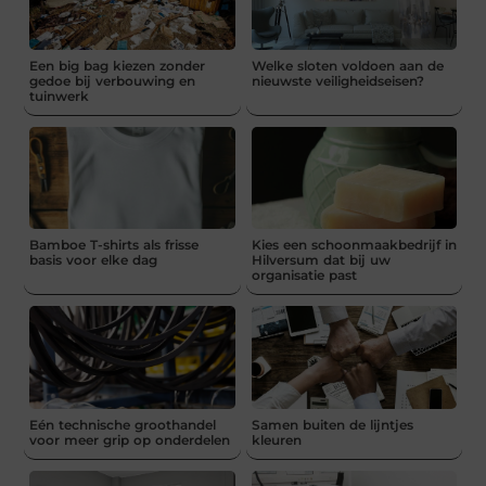
Een big bag kiezen zonder
Welke sloten voldoen aan de
gedoe bij verbouwing en
nieuwste veiligheidseisen?
tuinwerk
Bamboe T-shirts als frisse
Kies een schoonmaakbedrijf in
basis voor elke dag
Hilversum dat bij uw
organisatie past
Eén technische groothandel
Samen buiten de lijntjes
voor meer grip op onderdelen
kleuren