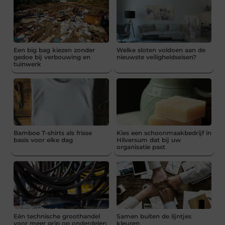
Een big bag kiezen zonder
Welke sloten voldoen aan de
gedoe bij verbouwing en
nieuwste veiligheidseisen?
tuinwerk
Bamboe T-shirts als frisse
Kies een schoonmaakbedrijf in
basis voor elke dag
Hilversum dat bij uw
organisatie past
Eén technische groothandel
Samen buiten de lijntjes
voor meer grip op onderdelen
kleuren