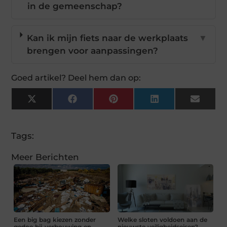
in de gemeenschap?
Kan ik mijn fiets naar de werkplaats
▼
brengen voor aanpassingen?
Goed artikel? Deel hem dan op:
X
Facebook
Pinterest
LinkedIn
Email
(Twitter)
Tags:
Meer Berichten
Een big bag kiezen zonder
Welke sloten voldoen aan de
gedoe bij verbouwing en
nieuwste veiligheidseisen?