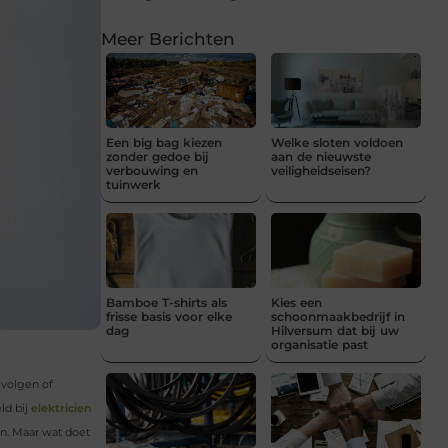
Meer Berichten
Een big bag kiezen
Welke sloten voldoen
zonder gedoe bij
aan de nieuwste
verbouwing en
veiligheidseisen?
tuinwerk
Bamboe T-shirts als
Kies een
frisse basis voor elke
schoonmaakbedrijf in
dag
Hilversum dat bij uw
organisatie past
 volgen of
ld bij
elektricien
en. Maar wat doet