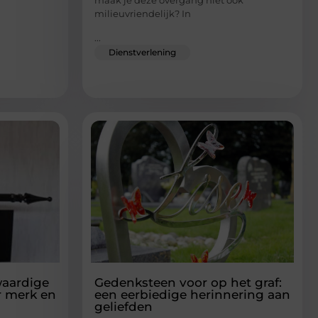
maak je deze overgang niet ook
milieuvriendelijk? In
...
Dienstverlening
waardige
Gedenksteen voor op het graf:
r merk en
een eerbiedige herinnering aan
geliefden