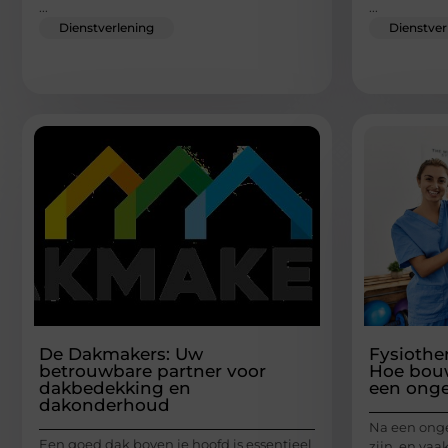
...
...
Dienstverlening
Dienstver
De Dakmakers: Uw
Fysiother
betrouwbare partner voor
Hoe bouw
dakbedekking en
een onge
dakonderhoud
Na een onge
Een goed dak boven je hoofd is essentieel
zijn, en vaa