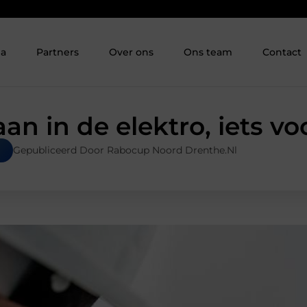
ia
Partners
Over ons
Ons team
Contact
an in de elektro, iets vo
Gepubliceerd Door Rabocup Noord Drenthe.nl