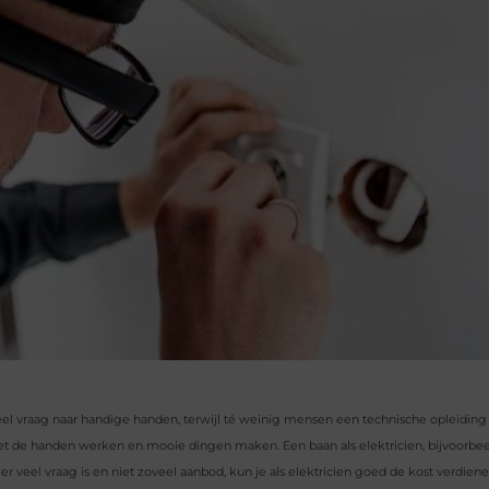
 veel vraag naar handige handen, terwijl té weinig mensen een technische opleiding
et de handen werken en mooie dingen maken. Een baan als elektricien, bijvoorbee
 er veel vraag is en niet zoveel aanbod, kun je als elektricien goed de kost verdien