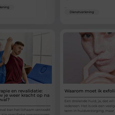
...
lening
Dienstverlening
apie en revalidatie:
Waarom moet ik exfol
 je weer kracht op na
val?
Een stralende huid, ja, dat wil
iedereen. Het is ook een veel
val kan het lichaam verzwakt
term in huidverzorging, maar j
k zijn specifieke inspanningen