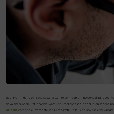
Bedrijven in de technische sector zitten te springen om personeel. Er is veel
gevolgd hebben. Dat is zonde, want voor veel mensen is er niks leuker dan m
Utrecht
24/7, of elektromonteur is juist hartstikke leuk en afwisselend. Omdat