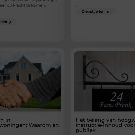
...
er op kracht te komen.
Dienstverlening
lening
n in
Het belang van hoog
ewoningen: Waarom en
instructie-inhoud voo
publiek