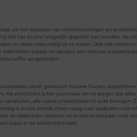
estaat uit het oplossen van stroomstoringen en proble
j dat het zo snel mogelijk opgelost kan worden. Als elek
nden, en deze vakkundig op te lossen. Ook het voorko
 elektricien: kabels vervangen, een nieuwe stoppenkast 
g eens koffie aangeboden.
ote bouwplaats wordt gestuurd: nieuwe huizen, apparteme
Als elektricien is het jouw taak om te zorgen dat alles
n aansluiten, alle wandcontactdozen in orde brengen. 
ordig is er ook steeds meer vraag naar laadpalen voor e
voor de elektricien. Kortom: wil je een leuke baan met afw
 een baan in de elektrotechniek!