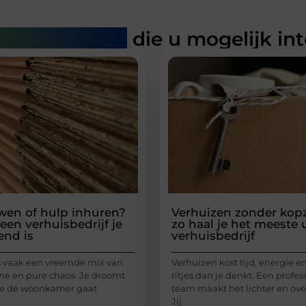
rde artikelen
die u mogelijk in
uwen of hulp inhuren?
Verhuizen zonder kop
en verhuisbedrijf je
zo haal je het meeste 
end is
verhuisbedrijf
s vaak een vreemde mix van
Verhuizen kost tijd, energie 
e en pure chaos. Je droomt
ritjes dan je denkt. Een profes
 je de woonkamer gaat
team maakt het lichter en over
Jij