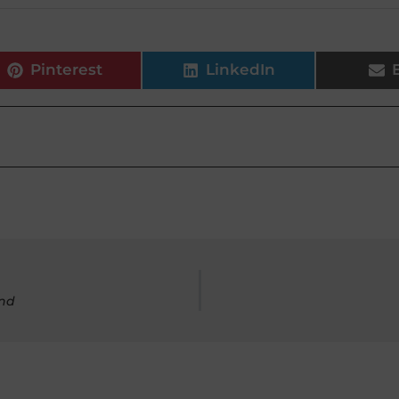
Pinterest
LinkedIn
ond