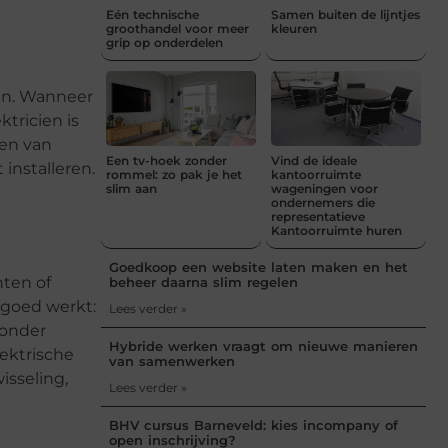
Eén technische
Samen buiten de lijntjes
groothandel voor meer
kleuren
grip op onderdelen
men. Wanneer
tricien is
men van
Een tv-hoek zonder
Vind de ideale
installeren.
rommel: zo pak je het
kantoorruimte
slim aan
wageningen voor
ondernemers die
representatieve
Kantoorruimte huren
Goedkoop een website laten maken en het
nten of
beheer daarna slim regelen
 goed werkt:
Lees verder »
Zonder
Hybride werken vraagt om nieuwe manieren
lektrische
van samenwerken
isseling,
Lees verder »
BHV cursus Barneveld: kies incompany of
open inschrijving?