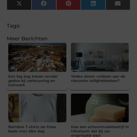
X
Facebook
Pinterest
LinkedIn
Email
(Twitter)
Tags:
Meer Berichten
Een big bag kiezen zonder
Welke sloten voldoen aan de
gedoe bij verbouwing en
nieuwste veiligheidseisen?
tuinwerk
Bamboe T-shirts als frisse
Kies een schoonmaakbedrijf in
basis voor elke dag
Hilversum dat bij uw
organisatie past