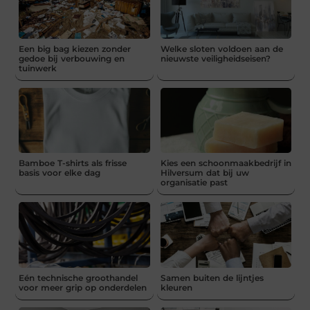
Een big bag kiezen zonder
Welke sloten voldoen aan de
gedoe bij verbouwing en
nieuwste veiligheidseisen?
tuinwerk
Bamboe T-shirts als frisse
Kies een schoonmaakbedrijf in
basis voor elke dag
Hilversum dat bij uw
organisatie past
Eén technische groothandel
Samen buiten de lijntjes
voor meer grip op onderdelen
kleuren