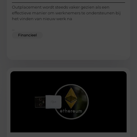
Outplacement wordt steeds vaker gezien als een
effectieve manier om werknemers te ondersteunen bij
het vinden van nieuw werk na
...
Financieel