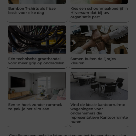
Bamboe T-shirts als frisse
Kies een schoonmaakbedrijf in
basis voor elke dag
Hilversum dat bij uw
organisatie past
Eén technische groothandel
Samen buiten de lijntjes
voor meer grip op onderdelen
kleuren
Een tv-hoek zonder rommel:
Vind de ideale kantoorruimte
zo pak je het slim aan
wageningen voor
ondernemers die
representatieve Kantoorruimte
huren
Goedkoop een website laten maken en het beheer daarna slim