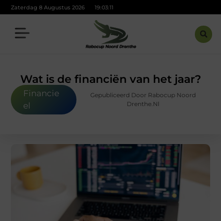
Zaterdag 8 Augustus 2026
19:03:12
Wat is de financiën van het jaar?
Financie
Gepubliceerd Door Rabocup Noord
Drenthe.nl
el