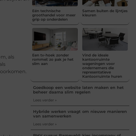
Eén technische
Samen buiten de lijntjes
groothandel voor meer
kleuren
grip op onderdelen
Een tv-hoek zonder
Vind de ideale
m, als
rommel: zo pak je het
kantoorruimte
slim aan
wageningen voor
als
ondernemers die
 voorkomen.
representatieve
Kantoorruimte huren
Goedkoop een website laten maken en het
beheer daarna slim regelen
Lees verder »
Hybride werken vraagt om nieuwe manieren
van samenwerken
Lees verder »
BHV cursus Barneveld: kies incompany of