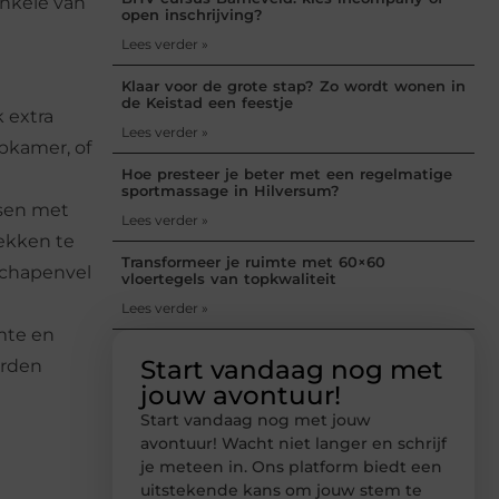
enkele van
open inschrijving?
Lees verder »
Klaar voor de grote stap? Zo wordt wonen in
de Keistad een feestje
 extra
Lees verder »
pkamer, of
Hoe presteer je beter met een regelmatige
sportmassage in Hilversum?
nsen met
Lees verder »
ekken te
Transformeer je ruimte met 60×60
 schapenvel
vloertegels van topkwaliteit
Lees verder »
rmte en
Start vandaag nog met
orden
jouw avontuur!
Start vandaag nog met jouw
avontuur! Wacht niet langer en schrijf
je meteen in. Ons platform biedt een
uitstekende kans om jouw stem te