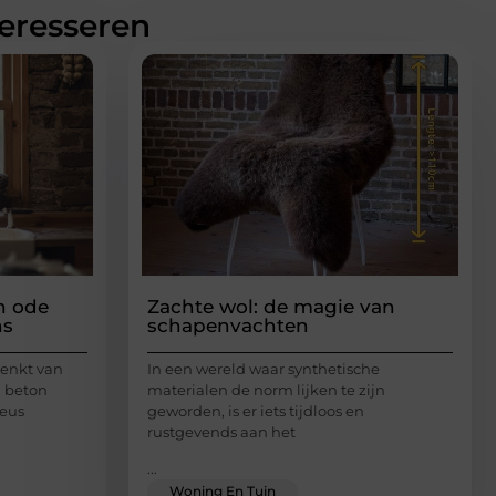
teresseren
en ode
Zachte wol: de magie van
ns
schapenvachten
renkt van
In een wereld waar synthetische
n beton
materialen de norm lijken te zijn
eus
geworden, is er iets tijdloos en
rustgevends aan het
...
Woning En Tuin