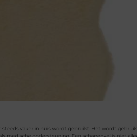
t steeds vaker in huis wordt gebruikt. Het wordt gebruik
ls medische ondersteuning. Een schapenvel is niet allee