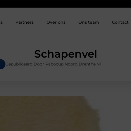
ia
Partners
Over ons
Ons team
Contact
Schapenvel
Gepubliceerd Door Rabocup Noord Drenthe.nl