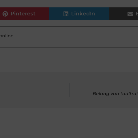
Pinterest
LinkedIn
online
Belang van taaltra