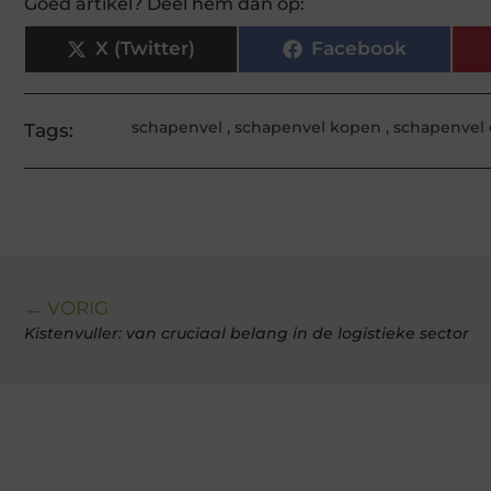
Goed artikel? Deel hem dan op:
X (Twitter)
Facebook
schapenvel
,
schapenvel kopen
,
schapenvel 
Tags:
← VORIG
Kistenvuller: van cruciaal belang in de logistieke sector