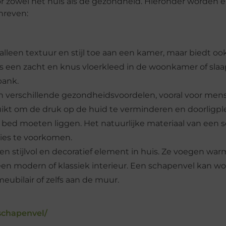
 zowel het huis als de gezondheid. Hieronder worden 
hreven:
leen textuur en stijl toe aan een kamer, maar biedt ook
s een zacht en knus vloerkleed in de woonkamer of slaa
bank.
 verschillende gezondheidsvoordelen, vooral voor me
t om de druk op de huid te verminderen en doorligpl
n bed moeten liggen. Het natuurlijke materiaal van een
ties te voorkomen.
een stijlvol en decoratief element in huis. Ze voegen wa
 een modern of klassiek interieur. Een schapenvel kan w
meubilair of zelfs aan de muur.
schapenvel/