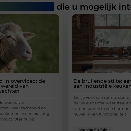
rde artikelen
die u mogelijk in
d in overvloed: de
De brullende stilte: e
 wereld van
aan industriële keuke
vachten
Stel je voor: een ruimte doord
de wereld van
rauwe elegantie, waar staal e
ten, waar zachtheid en
samenkomen in een harmoni
enkomen in een prachtig
huwelijk van functionaliteit
roduct. Of je nu op
...
Woning En Tuin