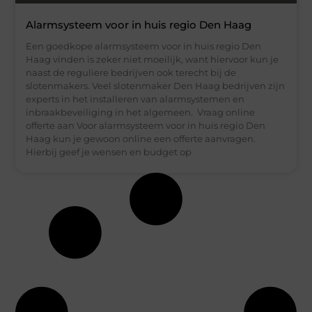
Alarmsysteem voor in huis regio Den Haag
Een goedkope alarmsysteem voor in huis regio Den
Haag vinden is zeker niet moeilijk, want hiervoor kun je
naast de reguliere bedrijven ook terecht bij de
slotenmakers. Veel slotenmaker Den Haag bedrijven zijn
experts in het installeren van alarmsystemen en
inbraakbeveiliging in het algemeen. Vraag online
offerte aan Voor alarmsysteem voor in huis regio Den
Haag kun je gewoon online een offerte aanvragen.
Hierbij geef je wensen en budget op