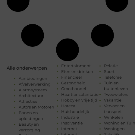
Entertainment
Relatie
Alle onderwerpen
Eten en drinken
Sport
Financieel
Telefonie
Aanbiedingen
Gezondheid
Tuin en
Afvalverwerking
Groothandel
buitenleven
Alarmsysteem
Haartransplantatie
Tweewielers
Architectuur
Hobby en vrije tijd
Vakantie
Attracties
Horeca
Vervoer en
Auto's en Motoren
Huishoudelijk
transport
Banen en
Industrie
Winkelen
opleidingen
Insolventie
Woning en Tui
Beauty en
Internet
Woningen
verzorging
Internet
Zakelijk