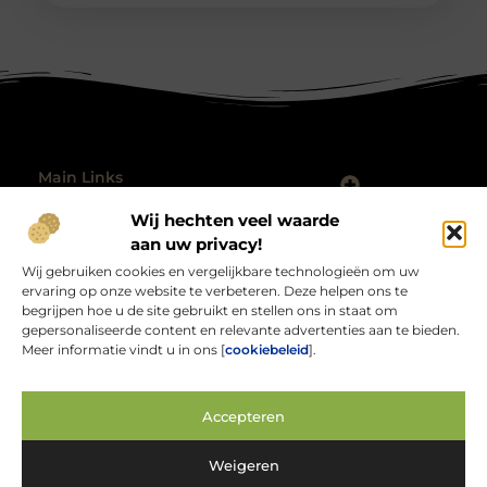
Main Links
Nederlandse linkbuilding: jouw gids voor sterke lokale autoriteit
Hoe kan je geld verdienen met mijn website? De complete gids
Wij hechten veel waarde
Bericht categorie
@2025 All Right Reserved.
aan uw privacy!
Design by
Wij gebruiken cookies en vergelijkbare technologieën om uw
www.rabocupnoorddrenthe.nl.
ervaring op onze website te verbeteren. Deze helpen ons te
begrijpen hoe u de site gebruikt en stellen ons in staat om
gepersonaliseerde content en relevante advertenties aan te bieden.
Meer informatie vindt u in ons [
cookiebeleid
].
Rabocupnoorddrenthe.nl – Jouw bron van
Accepteren
inspirerende verhalen.
Verken blogs en artikelen over alles wat het dagelijks leven interessant
Weigeren
en verrassend maakt.