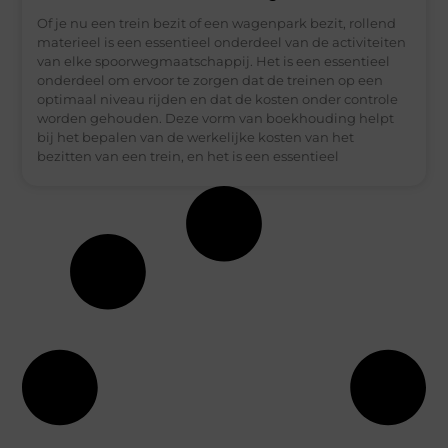
Of je nu een trein bezit of een wagenpark bezit, rollend
materieel is een essentieel onderdeel van de activiteiten
van elke spoorwegmaatschappij. Het is een essentieel
onderdeel om ervoor te zorgen dat de treinen op een
optimaal niveau rijden en dat de kosten onder controle
worden gehouden. Deze vorm van boekhouding helpt
bij het bepalen van de werkelijke kosten van het
bezitten van een trein, en het is een essentieel