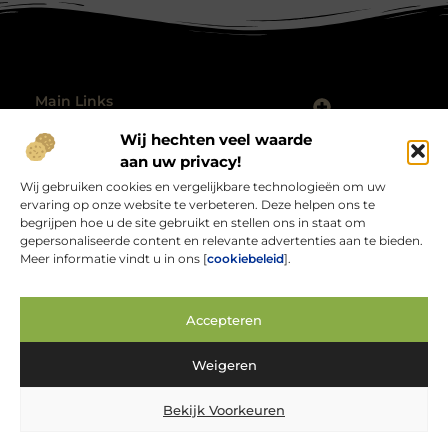
Main Links
Nederlandse linkbuilding: jouw gids voor sterke lokale autoriteit
Hoe kan je geld verdienen met mijn website? De complete gids
Wij hechten veel waarde
Bericht categorie
@2025 All Right Reserved.
aan uw privacy!
Design by
Wij gebruiken cookies en vergelijkbare technologieën om uw
www.rabocupnoorddrenthe.nl.
ervaring op onze website te verbeteren. Deze helpen ons te
begrijpen hoe u de site gebruikt en stellen ons in staat om
gepersonaliseerde content en relevante advertenties aan te bieden.
Meer informatie vindt u in ons [
cookiebeleid
].
Rabocupnoorddrenthe.nl – Jouw bron van
Accepteren
inspirerende verhalen.
Verken blogs en artikelen over alles wat het dagelijks leven interessant
Weigeren
en verrassend maakt.
Bekijk Voorkeuren