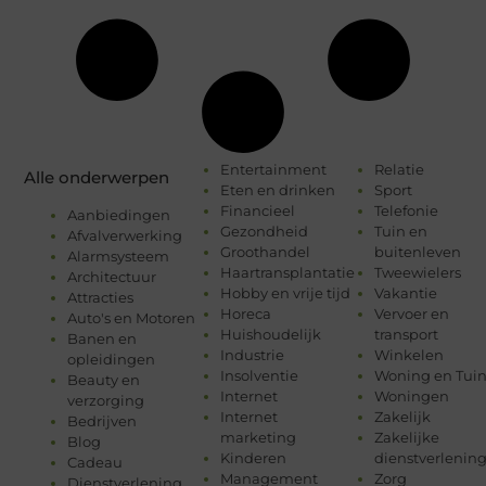
Entertainment
Relatie
Alle onderwerpen
Eten en drinken
Sport
Financieel
Telefonie
Aanbiedingen
Gezondheid
Tuin en
Afvalverwerking
Groothandel
buitenleven
Alarmsysteem
Haartransplantatie
Tweewielers
Architectuur
Hobby en vrije tijd
Vakantie
Attracties
Horeca
Vervoer en
Auto's en Motoren
Huishoudelijk
transport
Banen en
Industrie
Winkelen
opleidingen
Insolventie
Woning en Tui
Beauty en
Internet
Woningen
verzorging
Internet
Zakelijk
Bedrijven
marketing
Zakelijke
Blog
Kinderen
dienstverlenin
Cadeau
Management
Zorg
Dienstverlening