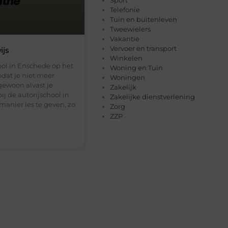
Telefonie
Tuin en buitenleven
Tweewielers
Vakantie
Vervoer en transport
ijs
Winkelen
chool in Enschede op het
Woning en Tuin
odat je niet meer
Woningen
 gewoon alvast je
Zakelijk
ij de autorijschool in
Zakelijke dienstverlening
anier les te geven, zo
Zorg
ZZP