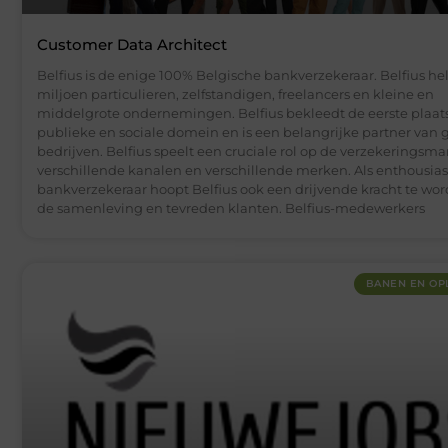
Customer Data Architect
Belfius is de enige 100% Belgische bankverzekeraar. Belfius hel
miljoen particulieren, zelfstandigen, freelancers en kleine en
middelgrote ondernemingen. Belfius bekleedt de eerste plaats
publieke en sociale domein en is een belangrijke partner van 
bedrijven. Belfius speelt een cruciale rol op de verzekeringsmar
verschillende kanalen en verschillende merken. Als enthousias
bankverzekeraar hoopt Belfius ook een drijvende kracht te wo
de samenleving en tevreden klanten. Belfius-medewerkers
BANEN EN OP