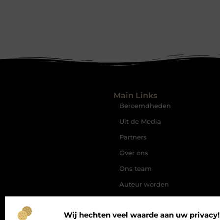
Main Links
Beroemdheden
Uit de Media
Partners
Over ons
Ons team
Auteur worden
Contact
Wij hechten veel waarde aan uw privacy!
Website index