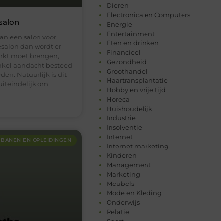
Dieren
Electronica en Computers
salon
Energie
Entertainment
an een salon voor
Eten en drinken
salon dan wordt er
Financieel
arkt moet brengen,
Gezondheid
enkel aandacht besteed
Groothandel
en. Natuurlijk is dit
Haartransplantatie
uiteindelijk om
Hobby en vrije tijd
Horeca
Huishoudelijk
Industrie
Insolventie
Internet
BANEN EN OPLEIDINGEN
Internet marketing
Kinderen
Management
Marketing
Meubels
Mode en Kleding
Onderwijs
Relatie
Sport