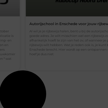
Autorijschool in Enschede voor jouw rijbew
ktober
Al wil je je rijbewijs halen, bent u bij de autorijs
icatie is
goede adres. Je wilt misschien wel een rijbewijs z
ning- en
afhankelijk hoeft te zijn van het ov, of wanneer je
ken en
rijbewijs wilt hebben. Wat je reden ook is, je kunt b
ers
Enschede terecht. Hier wordt op een ontspannen m
nieuwkomer
hoef je dus niet
n * wat