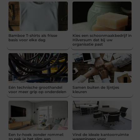
Bamboe T-shirts als frisse
Kies een schoonmaakbedrijf in
basis voor elke dag
Hilversum dat bij uw
organisatie past
Eén technische groothandel
Samen buiten de lijntjes
voor meer grip op onderdelen
kleuren
Een tv-hoek zonder rommel:
Vind de ideale kantoorruimte
zo pak je het slim aan
wageningen voor