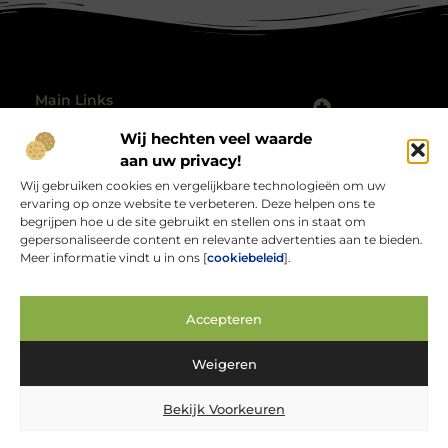
Main Links
Nederlandse linkbuilding: jouw gids voor sterke lokale autoriteit
Hoe kan je geld verdienen met mijn website? De complete gids
Wij hechten veel waarde
Bericht categorie
@2025 All Right Reserved.
aan uw privacy!
Design by
Wij gebruiken cookies en vergelijkbare technologieën om uw
www.rabocupnoorddrenthe.nl.
ervaring op onze website te verbeteren. Deze helpen ons te
begrijpen hoe u de site gebruikt en stellen ons in staat om
gepersonaliseerde content en relevante advertenties aan te bieden.
Meer informatie vindt u in ons [
cookiebeleid
].
Rabocupnoorddrenthe.nl – Jouw bron van
Accepteren
inspirerende verhalen.
Verken blogs en artikelen over alles wat het dagelijks leven interessant
Weigeren
en verrassend maakt.
Bekijk Voorkeuren