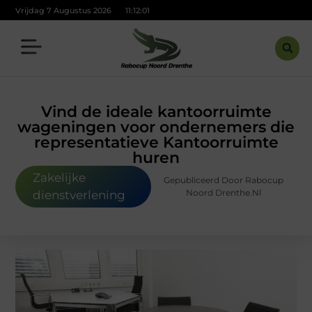
Vrijdag 7 Augustus 2026
11:12:02
Vind de ideale kantoorruimte
wageningen voor ondernemers die
representatieve Kantoorruimte
huren
Zakelijke
Gepubliceerd Door Rabocup
Noord Drenthe.nl
dienstverlening