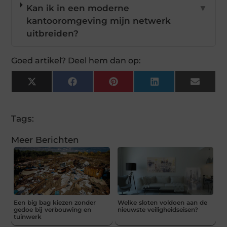
Kan ik in een moderne
▼
kantooromgeving mijn netwerk
uitbreiden?
Goed artikel? Deel hem dan op:
X
Facebook
Pinterest
LinkedIn
Email
(Twitter)
Tags:
Meer Berichten
Een big bag kiezen zonder
Welke sloten voldoen aan de
gedoe bij verbouwing en
nieuwste veiligheidseisen?
tuinwerk