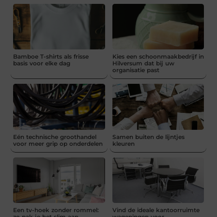
Bamboe T-shirts als frisse
Kies een schoonmaakbedrijf in
basis voor elke dag
Hilversum dat bij uw
organisatie past
Eén technische groothandel
Samen buiten de lijntjes
voor meer grip op onderdelen
kleuren
Een tv-hoek zonder rommel:
Vind de ideale kantoorruimte
zo pak je het slim aan
wageningen voor