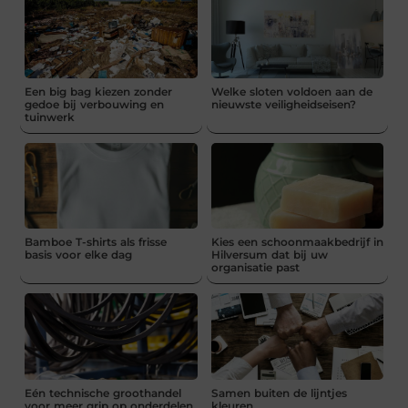
Een big bag kiezen zonder
Welke sloten voldoen aan de
gedoe bij verbouwing en
nieuwste veiligheidseisen?
tuinwerk
Bamboe T-shirts als frisse
Kies een schoonmaakbedrijf in
basis voor elke dag
Hilversum dat bij uw
organisatie past
Eén technische groothandel
Samen buiten de lijntjes
voor meer grip op onderdelen
kleuren