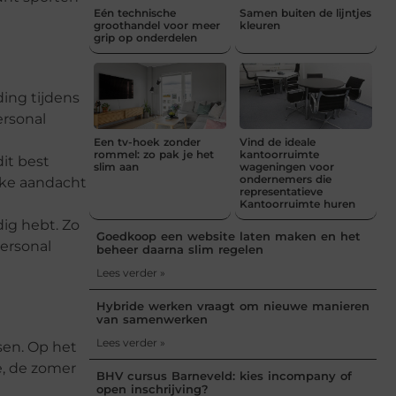
Eén technische
Samen buiten de lijntjes
groothandel voor meer
kleuren
grip op onderdelen
ding tijdens
ersonal
Een tv-hoek zonder
Vind de ideale
rommel: zo pak je het
kantoorruimte
it best
slim aan
wageningen voor
ondernemers die
ijke aandacht
representatieve
Kantoorruimte huren
dig hebt. Zo
Goedkoop een website laten maken en het
personal
beheer daarna slim regelen
Lees verder »
Hybride werken vraagt om nieuwe manieren
van samenwerken
Lees verder »
sen. Op het
e, de zomer
BHV cursus Barneveld: kies incompany of
open inschrijving?