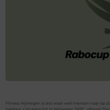
Fitness Nijmegen is iets waar veel mensen naar op z
hebben. Gelukkig ligt in Nijmegen TKBC, oftewel The 