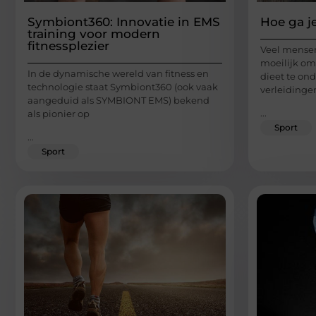
Symbiont360: Innovatie in EMS
Hoe ga j
training voor modern
fitnessplezier
Veel mense
moeilijk o
In de dynamische wereld van fitness en
dieet te ond
technologie staat Symbiont360 (ook vaak
verleidinge
aangeduid als SYMBIONT EMS) bekend
...
als pionier op
Sport
...
Sport