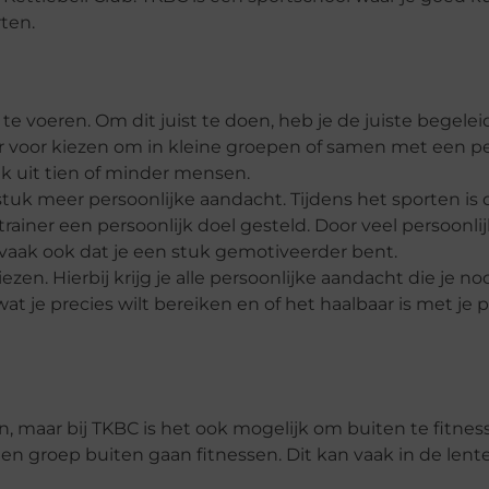
ten.
te voeren. Om dit juist te doen, heb je de juiste begelei
 er voor kiezen om in kleine groepen of samen met een p
ak uit tien of minder mensen.
tuk meer persoonlijke aandacht. Tijdens het sporten is d
ainer een persoonlijk doel gesteld. Door veel persoonl
kt vaak ook dat je een stuk gemotiveerder bent.
zen. Hierbij krijg je alle persoonlijke aandacht die je no
wat je precies wilt bereiken en of het haalbaar is met je 
n, maar bij TKBC is het ook mogelijk om buiten te fitnes
en groep buiten gaan fitnessen. Dit kan vaak in de lent