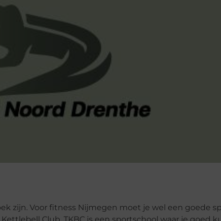
oek zijn. Voor fitness Nijmegen moet je wel een goede s
Kettlebell Club. TKBC is een sportschool waar je goed k