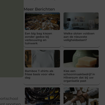
Meer Berichten
Een big bag kiezen
Welke sloten voldoen
zonder gedoe bij
aan de nieuwste
verbouwing en
veiligheidseisen?
tuinwerk
Bamboe T-shirts als
Kies een
frisse basis voor elke
schoonmaakbedrijf in
dag
Hilversum dat bij uw
organisatie past
portschool
unt sporten