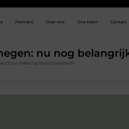
ia
Partners
Over ons
Ons team
Contact
megen: nu nog belangrijk
eerd Door Rabocup Noord Drenthe.nl